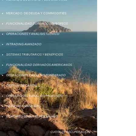
MERCADO DE DEUDA Y COMMODITIES
FUNCIONALIDAD DERIVADOS EUROPEOS
OPERACIONES Y ANALISIS TECNICO
INTRADING AVANZADO
SISTEMAS TRIBUTARIOS Y BENEFICIOS
FUNCIONALIDAD DERIVADOS AMERICANOS
OPERACIONES Y ANALISIS PONDERADO
GESTION DE CAPITAL
OPERACIONES Y ANALISIS PROFUNDO.
DERECHO FINANCIERO
COACHING SEMANAL POR UN AÑO.
CUOTA DE RECUPERACIÓN: