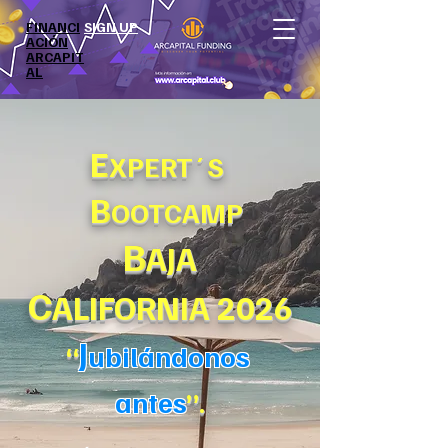
FINANCI
SIGN UP
ACIÓN
ARCAPIT
AL
E
XPERT´S
B
OOTCAMP
B
AJA
C
ALIFORNIA
2026
J
“
ubilándonos
antes
”.