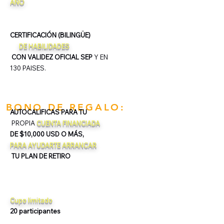
AÑO
CERTIFICACIÓN (BILINGÜE)
DE HABILIDADES
CON VALIDEZ OFICIAL SEP
Y EN
130 PAISES.
BONO DE REGALO:
AUTOCALIFICAS PARA TU
PROPIA
CUENTA FINANCIADA
DE $10,000 USD O MÁS,
PARA AYUDARTE ARRANCAR
TU PLAN DE RETIRO
Cupo limitado
20 participantes