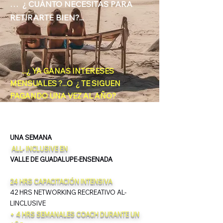
… ¿ CUÁNTO NECESITAS PARA
RETIRARTE BIEN?...
...¿ YA GANAS INTERESES
MENSUALES ?...O ¿ TE SIGUEN
PAGANDO UNA VEZ AL AÑO?
UNA SEMANA
ALL- INCLUSIVE EN
VALLE DE GUADALUPE-ENSENADA
24 HRS CAPACITACIÓN INTENSIVA
42 HRS NETWORKING RECREATIVO AL-
LINCLUSIVE
+ 4 HRS SEMANALES COACH DURANTE UN